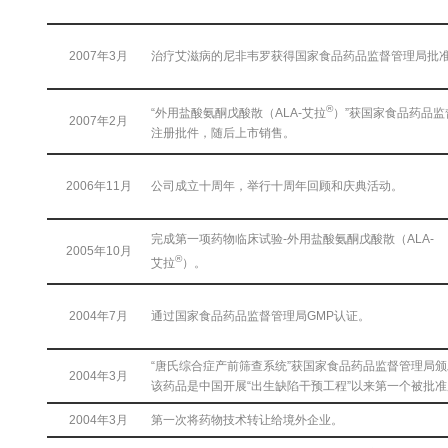
2007年3月
治疗艾滋病的尼非韦罗获得国家食品药品监督管理局批
®
“外用盐酸氨酮戊酸散（ALA-艾拉
）”获国家食品药品
2007年2月
注册批件，随后上市销售。
2006年11月
公司成立十周年，举行十周年回顾和庆典活动。
完成第一项药物临床试验-外用盐酸氨酮戊酸散（ALA-
2005年10月
®
艾拉
）。
2004年7月
通过国家食品药品监督管理局GMP认证。
“唐氏综合症产前筛查系统”获国家食品药品监督管理局
2004年3月
该药品是中国开展“出生缺陷干预工程”以来第一个被批
2004年3月
第一次将药物技术转让给境外企业。