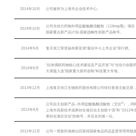
2014年10月
公司被评为上海市企业技术中心。
公司光动力药物外用盐酸氨酮戊酸散（118mg/瓶）项目 
2014年10月
国家重点新产品计划-国家战略性创新产品称号。
2014年9月
复旦张江荣登福布斯亚洲“最佳中小上市企业”排行榜。
“抗体偶联药物核心技术建设及产品开发”与“光动力创新
2014年6月
大课题入选“国家重大新药创制”科技重大专项。
2013年12月
上海复旦张江生物医药股份有限公司转往香港主板交易，股
®
公司自主创新产品--外用盐酸氨酮戊酸散（艾拉
），同时
2013年8月
上海市高新技术成果转化项目自主创新十强"和 "2012
果转化项目百佳"的称号，并且名列第一位。
2012年12月
公司一类新药海姆泊芬获得国家食品药品监督管理局颁