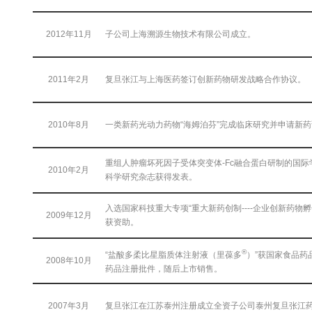
2012年11月
子公司上海溯源生物技术有限公司成立。
2011年2月
复旦张江与上海医药签订创新药物研发战略合作协议。
2010年8月
一类新药光动力药物“海姆泊芬”完成临床研究并申请新
重组人肿瘤坏死因子受体突变体-Fc融合蛋白研制的国
2010年2月
科学研究杂志获得发表。
入选国家科技重大专项“重大新药创制----企业创新药物
2009年12月
获资助。
®
“盐酸多柔比星脂质体注射液（里葆多
）”获国家食品药
2008年10月
药品注册批件，随后上市销售。
2007年3月
复旦张江在江苏泰州注册成立全资子公司泰州复旦张江