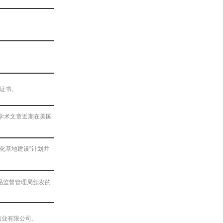
药证书。
际学术文章近期在美国
孵化基地建设”计划并
品监督管理局颁发的
药业有限公司。