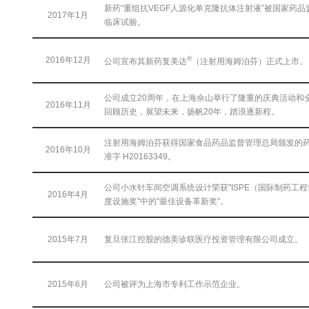
新药“重组抗VEGF人源化单克隆抗体注射液”被国家药
2017年1月
临床试验。
®
2016年12月
公司宣布其新药复美达
（注射用海姆泊芬）正式上市。
公司成立20周年，在上海佘山举行了隆重的庆典活动和
2016年11月
回顾历史，展望未来，扬帆20年，踏浪逐新程。
注射用海姆泊芬获得国家食品药品监督管理总局颁发的
2016年10月
准字 H20163349。
公司小水针车间空调系统设计荣获"ISPE（国际制药工程
2016年4月
度设施奖"中的"最佳设备革新奖"。
2015年7月
复旦张江控股的德美诊联医疗投资管理有限公司成立。
2015年6月
公司被评为上海市专利工作示范企业。