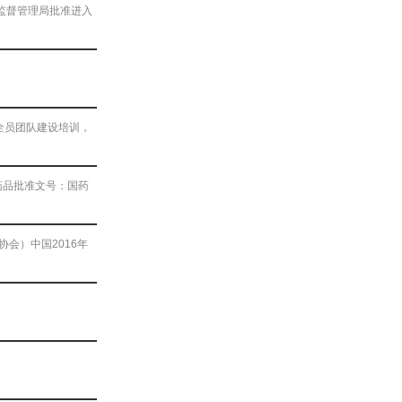
品监督管理局批准进入
全员团队建设培训，
药品批准文号：国药
协会）中国2016年