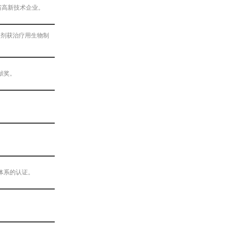
省高新技术企业。
偶联剂获治疗用生物制
献奖。
体系的认证。