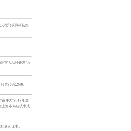
®
(艾拉
)获得科技部
药物重大品种开发”两
票代码1349。
被评为"2012年度
年度上海市高新技术成
发的新药证书。