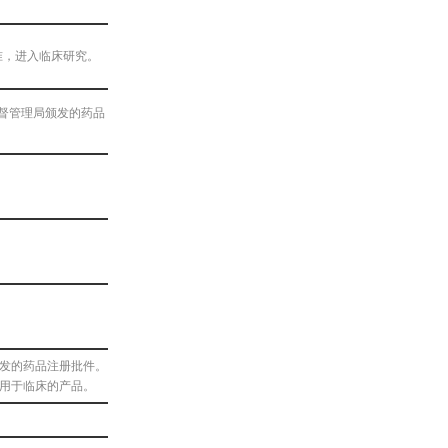
准，进入临床研究。
监督管理局颁发的药品
颁发的药品注册批件。
准用于临床的产品。