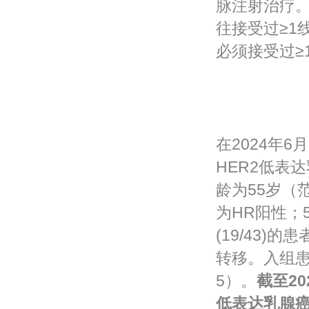
脉注射治疗
往接受过≥1
必须接受过≥
在2024年6
HER2低表
龄为55岁（范围
为HR阳性；55
(19/43)的
转移。入组患
5）。
截至20
低表达乳腺癌