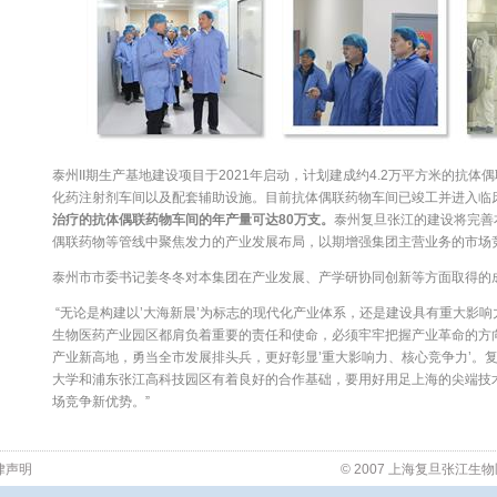
泰州II期生产基地建设项目于2021年启动，计划建成约4.2万平方米的抗
化药注射剂车间以及配套辅助设施。目前抗体偶联药物车间已竣工并进入临
治疗的抗体偶联药物车间的年产量可达
80
万支。
泰州复旦张江的建设将完善
偶联药物等管线中聚焦发力的产业发展布局，以期增强集团主营业务的市场
泰州市市委书记姜冬冬对本集团在产业发展、产学研协同创新等方面取得的
“无论是构建以’大海新晨’为标志的现代化产业体系，还是建设具有重大影响
生物医药产业园区都肩负着重要的责任和使命，必须牢牢把握产业革命的方
产业新高地，勇当全市发展排头兵，更好彰显’重大影响力、核心竞争力’。
大学和浦东张江高科技园区有着良好的合作基础，要用好用足上海的尖端技
场竞争新优势。”
律声明
© 2007 上海复旦张江