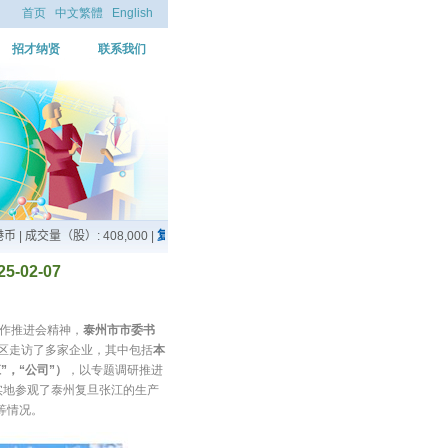
首页
中文繁體
English
招才纳贤
联系我们
02-07
工作推进会精神，
泰州市市委书
区走访了多家企业，其中包括
本
江
”
，
“
公司
”
）
，以专题调研推进
实地参观了泰州复旦张江的生产
等情况。