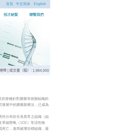
首頁
中文简体
English
招才納賢
聯繫我們
代末問世的壹種針對腫瘤等病變組織的
究發展中的腫瘤新療法，已成為
性分布於生長異常之組織（如
單線態氧（1O2）等活性物
或死亡，進而破壞目標組織，最