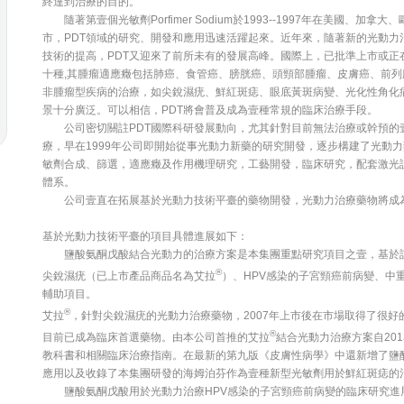
終達到治療的目的。
隨著第壹個光敏劑Porfimer Sodium於1993--1997年在美國、加
市，PDT領域的研究、開發和應用迅速活躍起來。近年來，隨著新的光動力
技術的提高，PDT又迎來了前所未有的發展高峰。國際上，已批準上市或正
十種,其腫瘤適應癥包括肺癌、食管癌、膀胱癌、頭頸部腫瘤、皮膚癌、前列
非腫瘤型疾病的治療，如尖銳濕疣、鮮紅斑痣、眼底黃斑病變、光化性角化
景十分廣泛。可以相信，PDT將會普及成為壹種常規的臨床治療手段。
公司密切關註PDT國際科研發展動向，尤其針對目前無法治療或幹預的
療，早在1999年公司即開始從事光動力新藥的研究開發，逐步構建了光動
敏劑合成、篩選，適應癥及作用機理研究，工藝開發，臨床研究，配套激光
體系。
公司壹直在拓展基於光動力技術平臺的藥物開發，光動力治療藥物將成
基於光動力技術平臺的項目具體進展如下：
鹽酸氨酮戊酸結合光動力的治療方案是本集團重點研究項目之壹，基於該
®
尖銳濕疣（已上市產品商品名為艾拉
）、HPV感染的子宮頸癌前病變、中
輔助項目。
®
艾拉
，針對尖銳濕疣的光動力治療藥物，2007年上市後在市場取得了很好
®
目前已成為臨床首選藥物。由本公司首推的艾拉
結合光動力治療方案自20
教科書和相關臨床治療指南。在最新的第九版《皮膚性病學》中還新增了鹽
應用以及收錄了本集團研發的海姆泊芬作為壹種新型光敏劑用於鮮紅斑痣的
鹽酸氨酮戊酸用於光動力治療HPV感染的子宮頸癌前病變的臨床研究進