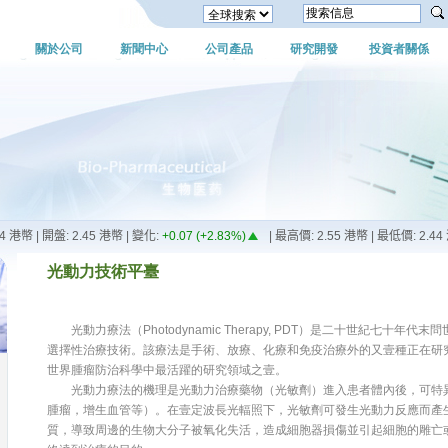
關於公司
新聞中心
公司產品
研究開發
投資者關係
光動力技術平臺
光動力療法（Photodynamic Therapy, PDT）是二十世紀七十年
選擇性治療技術。該療法是手術、放療、化療和免疫治療外的又壹種正在研
世界腫瘤防治科學中最活躍的研究領域之壹。
光動力療法的機理是光動力治療藥物（光敏劑）進入患者體內後，可特異
腫瘤，增生血管等）。在壹定波長光輻照下，光敏劑可發生光動力反應而產生
質，導致周邊的生物大分子被氧化失活，造成細胞器損傷並引起細胞的雕亡