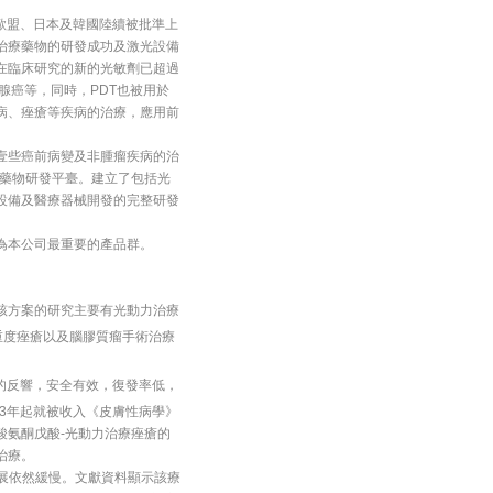
拿大、歐盟、日本及韓國陸續被批準上
治療藥物的研發成功及激光設備
在臨床研究的新的光敏劑已超過
腺癌等，同時，PDT也被用於
病、痤瘡等疾病的治療，應用前
壹些癌前病變及非腫瘤疾病的治
力藥物研發平臺。建立了包括光
設備及醫療器械開發的完整研發
為本公司最重要的產品群。
方案的研究主要有光動力治療
重度痤瘡以及腦膠質瘤手術治療
的反響，安全有效，復發率低，
13年起就被收入《皮膚性病學》
酸氨酮戊酸-光動力治療痤瘡的
治療。
展依然緩慢。文獻資料顯示該療