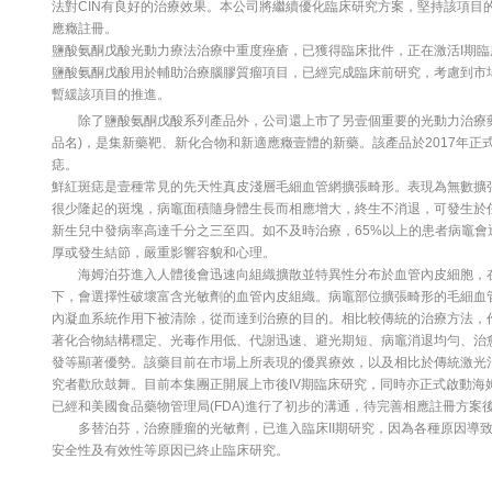
法對CIN有良好的治療效果。本公司將繼續優化臨床研究方案，堅持該項目
應癥註冊。
鹽酸氨酮戊酸光動力療法治療中重度痤瘡，已獲得臨床批件，正在激活I期臨
鹽酸氨酮戊酸用於輔助治療腦膠質瘤項目，已經完成臨床前研究，考慮到市
暫緩該項目的推進。
除了鹽酸氨酮戊酸系列產品外，公司還上市了另壹個重要的光動力治療
品名)，是集新藥靶、新化合物和新適應癥壹體的新藥。該產品於2017年正
痣。
鮮紅斑痣是壹種常見的先天性真皮淺層毛細血管網擴張畸形。表現為無數擴
很少隆起的斑塊，病竈面積隨身體生長而相應增大，終生不消退，可發生於
新生兒中發病率高達千分之三至四。如不及時治療，65%以上的患者病竈會
厚或發生結節，嚴重影響容貌和心理。
海姆泊芬進入人體後會迅速向組織擴散並特異性分布於血管內皮細胞，在
下，會選擇性破壞富含光敏劑的血管內皮組織。病竈部位擴張畸形的毛細血
內凝血系統作用下被清除，從而達到治療的目的。相比較傳統的治療方法，
著化合物結構穩定、光毒作用低、代謝迅速、避光期短、病竈消退均勻、治
發等顯著優勢。該藥目前在市場上所表現的優異療效，以及相比於傳統激光
究者歡欣鼓舞。目前本集團正開展上市後IV期臨床研究，同時亦正式啟動海
已經和美國食品藥物管理局(FDA)進行了初步的溝通，待完善相應註冊方案
多替泊芬，治療腫瘤的光敏劑，已進入臨床II期研究，因為各種原因導致
安全性及有效性等原因已終止臨床研究。