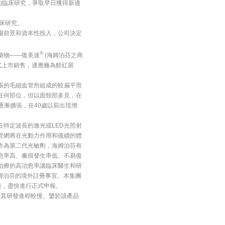
的臨床研究，爭取早日獲得新適
床研究。
場前景和資本性投入，公司決定
®
藥物——復美達
(海姆泊芬之商
式上市銷售，適應癥為鮮紅斑
張的毛細血管所組成的較扁平而
任何部位，但以面頸部多見，在
逐漸擴張，在40歲以前出現增
特定波長的激光或LED光照射
管網將在光動力作用和後續的體
作為第二代光敏劑，海姆泊芬有
愈率高、瘢痕發生率低、不易復
治療的高治愈率讓臨床醫生和研
姆泊芬的境外註冊事宜。本集團
後，盡快進行正式申報。
其研發進程較慢。鑒於該產品