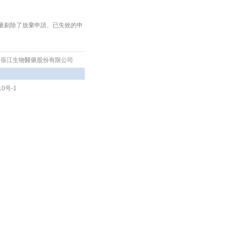
數量剔除了放棄申請、已失效的申
海復旦張江生物醫藥股份有限公司
10号-1