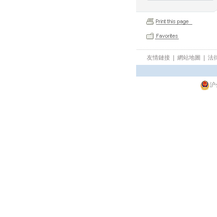
友情鏈接
|
網站地圖
|
法
沪