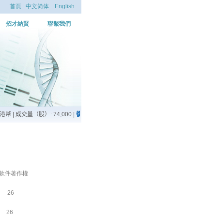
首頁
中文简体
English
招才納賢
聯繫我們
件著作權
26
26