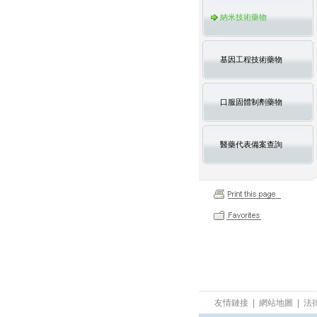
納米技術藥物
基因工程技術藥物
口服固體制劑藥物
醫藥代表備案查詢
友情鏈接
|
網站地圖
|
法