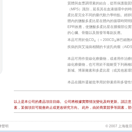
質體與血漿調理素的結合，從而保護脂質
（MPS）識別，延長其在血液循環中的
柔比星完全不同的藥代動力學特點。經靜
體內的鹽酸多柔比星在體內的循環時間明
EPR效應，使鹽酸多柔比星在腫瘤部位
的心臟、骨髓以及脫發等毒副反應。
本品可用於低CD
（＜200CD
淋巴細胞/
4
4
疾病的與艾滋病相關的卡波氏肉瘤（AIDS
本品可用作壹線化療藥物，或者用作治療病情
線化療藥物，也可用於不能耐受下列兩種
新堿、博萊黴素和多柔比星（或其他蒽環
本品在國外還被批準用於卵巢癌和多發性
以上是本公司的產品項目目錄。 公司將根據實際情況變化及時更新。請註意
素，某個項目可能會終止或更改研究方向。 此外，由於商業競爭等因素，部
律聲明
© 2007 上