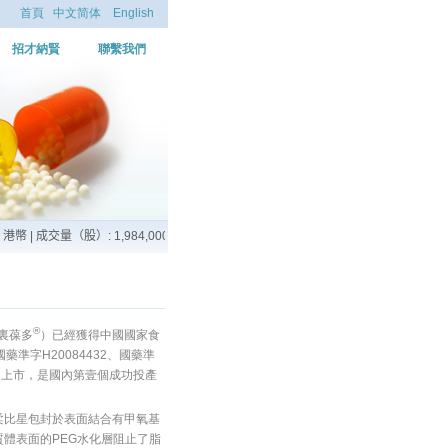
首頁
中文简体
English
招才納賢
聯繫我們
®
裏葆多
）已經獲得中國國家食
準字H20084432、國藥準
在國內上市，是國內第壹個成功投產
柔比星包封於表面結合有甲氧基
質體表面的PEG水化層阻止了脂