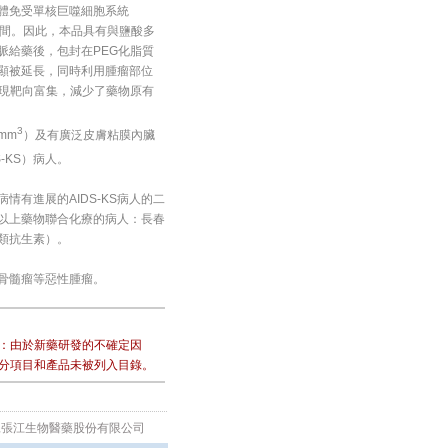
體免受單核巨噬細胞系統
時間。因此，本品具有與鹽酸多
脈給藥後，包封在PEG化脂質
顯被延長，同時利用腫瘤部位
實現靶向富集，減少了藥物原有
3
mm
）及有廣泛皮膚粘膜內臟
-KS）病人。
有進展的AIDS-KS病人的二
以上藥物聯合化療的病人：長春
類抗生素）。
骨髓瘤等惡性腫瘤。
：由於新藥研發的不確定因
分項目和產品未被列入目錄。
海復旦張江生物醫藥股份有限公司