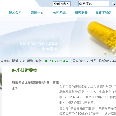
關於公司
新聞中心
公司產品
研究開發
投資者關係
納米技術藥物
鹽酸多柔比星脂質體註射液（裏葆
公司生產的鹽酸多柔比星脂質體註射液（
®
多
）
品藥品監督管理局（CFDA）生產批文（國藥
字H20123224），並於2009年7月
的PEG化脂質體化療藥物。
®
裏葆多
是壹種脂質體制劑，系將鹽酸多
聚乙二醇(MPEG化)的脂質體中，通過脂