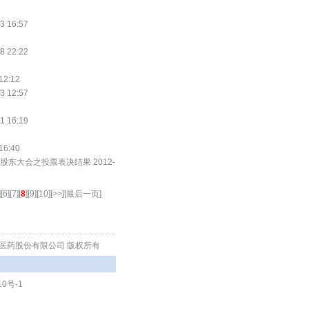
16:57
22:22
:12
12:57
16:19
:40
东大会之投票表决结果 2012-
][
6
][
7
][
8
][
9
][
10
]
[>>]
[
最后一页
]
生物医药股份有限公司 版权所有
10号-1